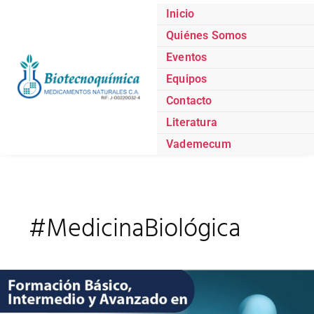
Ir
Inicio
al
Quiénes Somos
contenido
Eventos
Equipos
Contacto
Literatura
Vademecum
#MedicinaBiológica
Curso
Terapia
Neural