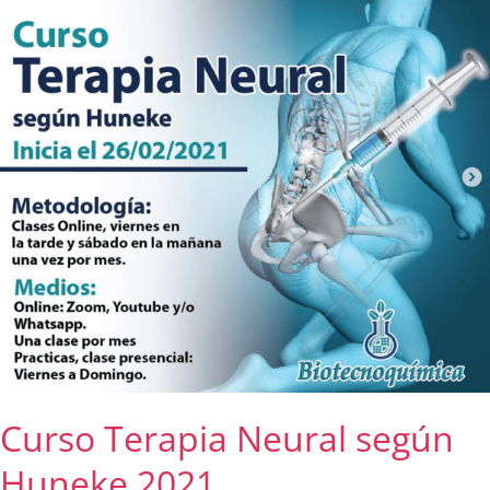
según
Huneke
2021
Curso Terapia Neural según
Huneke 2021